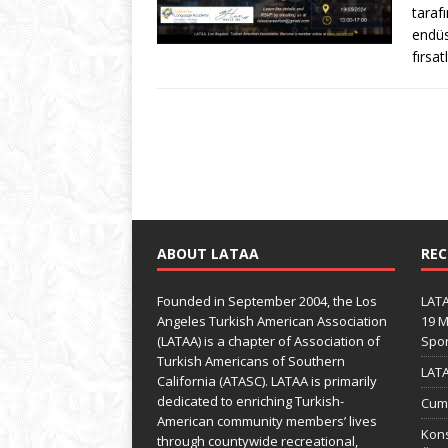
taraf
endüs
fırsat
ABOUT LATAA
REC
Founded in September 2004, the Los
LATA
Angeles Turkish American Association
19 M
(LATAA) is a chapter of Association of
Spo
Turkish Americans of Southern
LATA
California (ATASC). LATAA is primarily
dedicated to enriching Turkish-
Cumh
American community members’ lives
Kons
through countywide recreational,